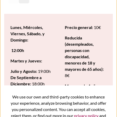
Previous slide
Next slide
Lunes, Miércoles,
Precio general:
10€
Viernes, Sábado, y
Reducida
Domingo:
(desempleados,
12:00h
personas con
discapacidad,
Martes y Jueves:
menores de 18 y
mayores de 65 años):
Julio y Agosto:
19:00h
8€
De Septiembre a
Diciembre:
18:00h
Menores de 4 años:
gratis
Salida:
Oficina de
We use our own and third-party cookies to enhance
Turismo Acera de
your experience, analyze browsing behavior, and offer
Recoletos
you personalized content. You can accept all cookies,
reject them, or find out more in our
privacy policy
and